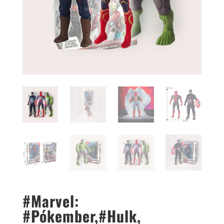
#Marvel:
#Pókember,#Hulk,