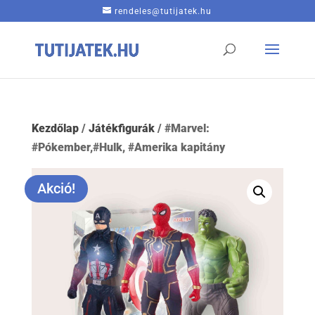
rendeles@tutijatek.hu
Kezdőlap
/
Játékfigurák
/ #Marvel:
#Pókember,#Hulk, #Amerika kapitány
Akció!