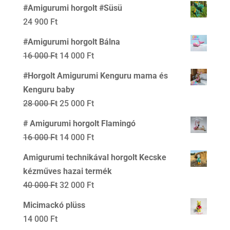
#Amigurumi horgolt #Süsü
000 Ft.
000 Ft.
24 900
Ft
#Amigurumi horgolt Bálna
Original
Current
16 000
Ft
14 000
Ft
price
price
#Horgolt Amigurumi Kenguru mama és
was:
is:
Kenguru baby
16
14
Original
Current
28 000
Ft
25 000
Ft
000 Ft.
000 Ft.
price
price
# Amigurumi horgolt Flamingó
was:
is:
Original
Current
16 000
Ft
14 000
Ft
28
25
price
price
Amigurumi technikával horgolt Kecske
000 Ft.
000 Ft.
was:
is:
kézműves hazai termék
16
14
Original
Current
40 000
Ft
32 000
Ft
000 Ft.
000 Ft.
price
price
Micimackó plüss
was:
is:
14 000
Ft
40
32