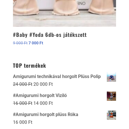
#Baby #Yoda 6db-os játékszett
Original
Current
9 000
Ft
7 000
Ft
price
price
was:
is:
9
7
TOP termékek
000 Ft.
000 Ft.
Amigurumi technikával horgolt Plüss Polip
Original
Current
24 000
Ft
20 000
Ft
price
price
#Amigurumi horgolt Viziló
was:
is:
Original
Current
16 000
Ft
14 000
Ft
24
20
price
price
#Amigurumi horgolt plüss Róka
000 Ft.
000 Ft.
was:
is:
16 000
Ft
16
14