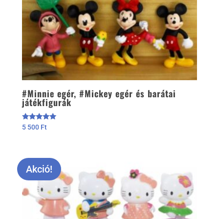
#Minnie egér, #Mickey egér és barátai
játékfigurák
Értékelés:
5 500
Ft
5.00
/ 5
Akció!