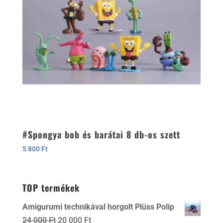
#Spongya bob és barátai 8 db-os szett
5 800
Ft
TOP termékek
Amigurumi technikával horgolt Plüss Polip
Original
Current
24 000
Ft
20 000
Ft