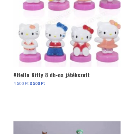
#Hello Kitty 8 db-os játékszett
Original
Current
4 500
Ft
3 500
Ft
price
price
was:
is:
4
3
500 Ft.
500 Ft.