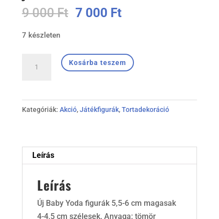
Original
Current
9 000
Ft
7 000
Ft
price
price
7 készleten
was:
is:
9
7
#Baby
000 Ft.
000 Ft.
Kosárba teszem
#Yoda
6db-
os
Kategóriák:
Akció
,
Játékfigurák
,
Tortadekoráció
játékszett
mennyiség
Leírás
Leírás
Új Baby Yoda figurák 5,5-6 cm magasak
4-4,5 cm szélesek. Anyaga: tömör