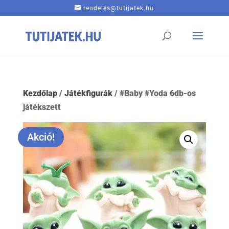
rendeles@tutijatek.hu
Kezdőlap
/
Játékfigurák
/ #Baby #Yoda 6db-os
játékszett
Akció!