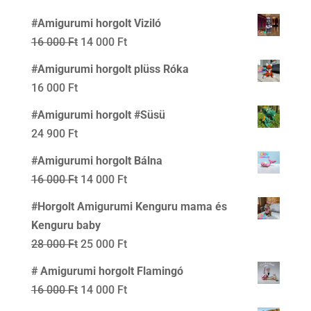
price
price
#Amigurumi horgolt Viziló
was:
is:
Original
Current
16 000
Ft
14 000
Ft
24
20
price
price
#Amigurumi horgolt plüss Róka
000 Ft.
000 Ft.
was:
is:
16 000
Ft
16
14
#Amigurumi horgolt #Süsü
000 Ft.
000 Ft.
24 900
Ft
#Amigurumi horgolt Bálna
Original
Current
16 000
Ft
14 000
Ft
price
price
#Horgolt Amigurumi Kenguru mama és
was:
is:
Kenguru baby
16
14
Original
Current
28 000
Ft
25 000
Ft
000 Ft.
000 Ft.
price
price
# Amigurumi horgolt Flamingó
was:
is:
Original
Current
16 000
Ft
14 000
Ft
28
25
price
price