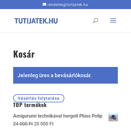
rendeles@tutijatek.hu
Kosár
Jelenleg üres a bevásárlókosár.
Vásárlás folytatása
TOP termékek
Amigurumi technikával horgolt Plüss Polip
Original
Current
24 000
Ft
20 000
Ft