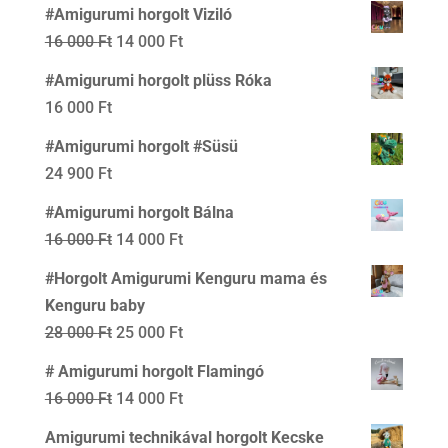
price
price
#Amigurumi horgolt Viziló
was:
is:
Original
Current
16 000
Ft
14 000
Ft
24
20
price
price
#Amigurumi horgolt plüss Róka
000 Ft.
000 Ft.
was:
is:
16 000
Ft
16
14
#Amigurumi horgolt #Süsü
000 Ft.
000 Ft.
24 900
Ft
#Amigurumi horgolt Bálna
Original
Current
16 000
Ft
14 000
Ft
price
price
#Horgolt Amigurumi Kenguru mama és
was:
is:
Kenguru baby
16
14
Original
Current
28 000
Ft
25 000
Ft
000 Ft.
000 Ft.
price
price
# Amigurumi horgolt Flamingó
was:
is:
Original
Current
16 000
Ft
14 000
Ft
28
25
price
price
Amigurumi technikával horgolt Kecske
000 Ft.
000 Ft.