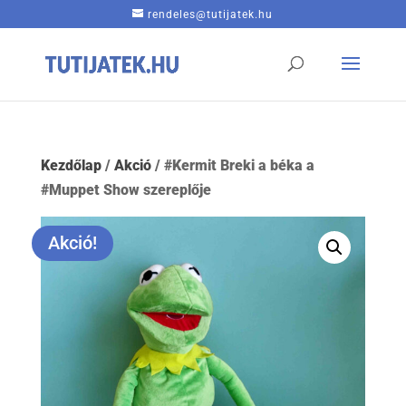
rendeles@tutijatek.hu
Kezdőlap
/
Akció
/ #Kermit Breki a béka a
#Muppet Show szereplője
Akció!