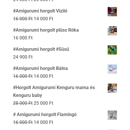
price
price
#Amigurumi horgolt Viziló
was:
is:
Original
Current
16 000
Ft
14 000
Ft
24
20
price
price
#Amigurumi horgolt plüss Róka
000 Ft.
000 Ft.
was:
is:
16 000
Ft
16
14
#Amigurumi horgolt #Süsü
000 Ft.
000 Ft.
24 900
Ft
#Amigurumi horgolt Bálna
Original
Current
16 000
Ft
14 000
Ft
price
price
#Horgolt Amigurumi Kenguru mama és
was:
is:
Kenguru baby
16
14
Original
Current
28 000
Ft
25 000
Ft
000 Ft.
000 Ft.
price
price
# Amigurumi horgolt Flamingó
was:
is:
Original
Current
16 000
Ft
14 000
Ft
28
25
price
price