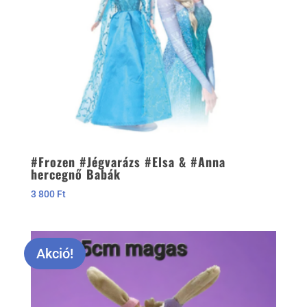
#Frozen #Jégvarázs #Elsa & #Anna
hercegnő Babák
3 800
Ft
Akció!