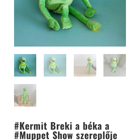
#Kermit Breki a béka a
#Muppet Show szereplője