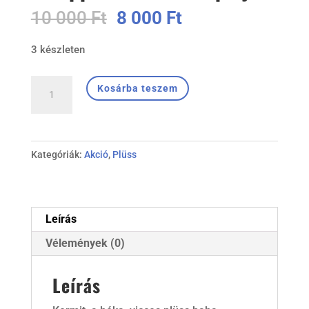
Original
Current
10 000
Ft
8 000
Ft
price
price
3 készleten
was:
is:
10
8
#Kermit
000 Ft.
000 Ft.
Kosárba teszem
Breki
a
béka
Kategóriák:
Akció
,
Plüss
a
#Muppet
Show
szereplője
Leírás
mennyiség
Vélemények (0)
Leírás