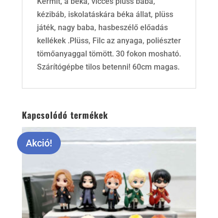
Kermit, a béka, vicces plüss baba,
kézibáb, iskolatáskára béka állat, plüss
játék, nagy baba, hasbeszélő előadás
kellékek .Plüss, Filc az anyaga, poliészter
tömőanyaggal tömött. 30 fokon mosható.
Szárítógépbe tilos betenni! 60cm magas.
Kapcsolódó termékek
Akció!