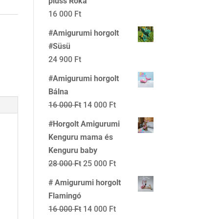
plüss Róka
16
14
16 000
Ft
000 Ft.
000 Ft.
#Amigurumi horgolt
#Süsü
24 900
Ft
#Amigurumi horgolt
Bálna
Original
Current
16 000
Ft
14 000
Ft
price
price
#Horgolt Amigurumi
was:
is:
Kenguru mama és
16
14
Kenguru baby
a
000 Ft.
000 Ft.
Original
Current
28 000
Ft
25 000
Ft
price
price
# Amigurumi horgolt
was:
is:
Flamingó
28
25
Original
Current
16 000
Ft
14 000
Ft
000 Ft.
000 Ft.