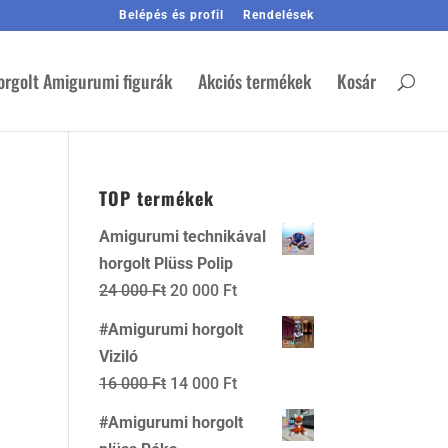
Belépés és profil
Rendelések
orgolt Amigurumi figurák
Akciós termékek
Kosár
TOP termékek
Amigurumi technikával
horgolt Plüss Polip
Original
Current
24 000
Ft
20 000
Ft
price
price
#Amigurumi horgolt
was:
is:
Viziló
24
20
Original
Current
16 000
Ft
14 000
Ft
000 Ft.
000 Ft.
price
price
#Amigurumi horgolt
was:
is: