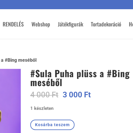
RENDELÉS
Webshop
Játékfigurák
Tortadekoráció
H
s a #Bing meséből
#Sula Puha plüss a #Bing
meséből
Original
Current
4 000
Ft
3 000
Ft
price
price
1 készleten
was:
is:
4
3
#Sula
000 Ft.
000 Ft.
Kosárba teszem
Puha