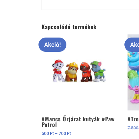
Kapcsolódó termékek
Akció!
Akc
#Mancs Őrjárat kutyák #Paw
#Tro
Patrol
7 50
Ártartomány:
500
Ft
–
700
Ft