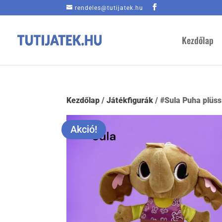
rendeles@tutijatek.hu
Kezdőlap
Kezdőlap
/
Játékfigurák
/ #Sula Puha plüs
Akció!