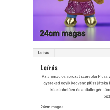
Leírás
Leírás
Az animációs sorozat szereplői Plüss 
gyereked egyik kedvenc plüss játéka 
köszönhetően és antiallergén tö
biz
24cm magas.