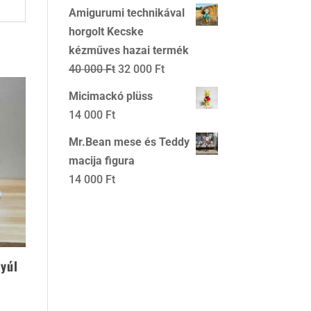
price
price
Amigurumi technikával
was:
is:
horgolt Kecske
16
14
kézműves hazai termék
000 Ft.
000 Ft.
Original
Current
40 000
Ft
32 000
Ft
price
price
Micimackó plüss
was:
is:
14 000
Ft
40
32
Mr.Bean mese és Teddy
000 Ft.
000 Ft.
macija figura
14 000
Ft
yúl