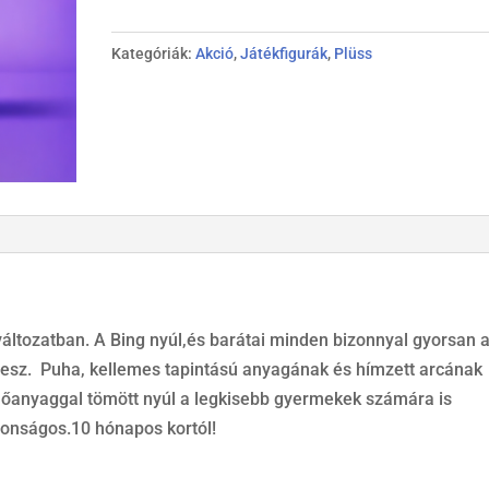
plüss
a
Kategóriák:
Akció
,
Játékfigurák
,
Plüss
#Bing
meséből
mennyiség
változatban. A Bing nyúl,és barátai minden bizonnyal gyorsan 
lesz. Puha, kellemes tapintású anyagának és hímzett arcának
mőanyaggal tömött nyúl a legkisebb gyermekek számára is
tonságos.10 hónapos kortól!