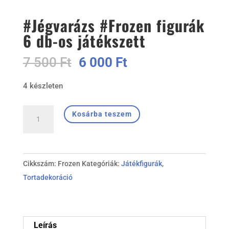
#Jégvarázs #Frozen figurák
6 db-os játékszett
Original
Current
7 500
Ft
6 000
Ft
price
price
4 készleten
was:
is:
7
6
#Jégvarázs
500 Ft.
000 Ft.
Kosárba teszem
#Frozen
figurák
6
Cikkszám:
Frozen
Kategóriák:
Játékfigurák
,
db-
Tortadekoráció
os
játékszett
mennyiség
Leírás