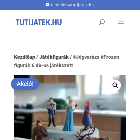
rendeles@tutijatek.hu
Kezdőlap
/
Játékfigurák
/ #Jégvarázs #Frozen
figurák 6 db-os játékszett
Akció!