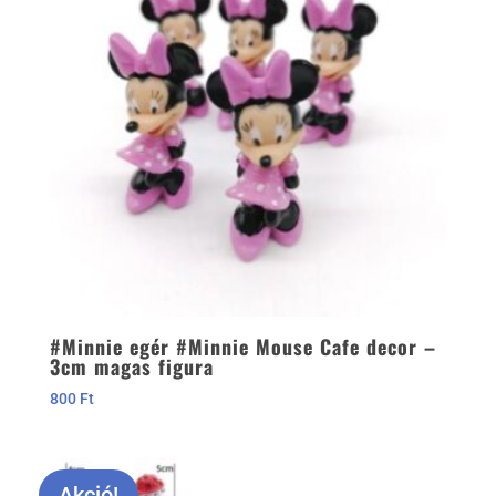
#Minnie egér #Minnie Mouse Cafe decor –
3cm magas figura
800
Ft
Akció!