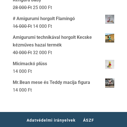
16
14
Original
Current
28 000
Ft
25 000
Ft
000 Ft.
000 Ft.
price
price
# Amigurumi horgolt Flamingó
was:
is:
Original
Current
16 000
Ft
14 000
Ft
28
25
price
price
Amigurumi technikával horgolt Kecske
000 Ft.
000 Ft.
was:
is:
kézműves hazai termék
16
14
Original
Current
40 000
Ft
32 000
Ft
000 Ft.
000 Ft.
price
price
Micimackó plüss
was:
is:
14 000
Ft
40
32
Mr.Bean mese és Teddy macija figura
000 Ft.
000 Ft.
14 000
Ft
Adatvédelmi irányelvek
ÁSZF