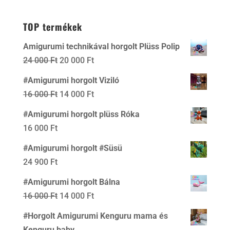
was:
is:
4
3
TOP termékek
500 Ft.
500 Ft.
Amigurumi technikával horgolt Plüss Polip
Original
Current
24 000
Ft
20 000
Ft
price
price
#Amigurumi horgolt Viziló
was:
is:
Original
Current
16 000
Ft
14 000
Ft
24
20
price
price
#Amigurumi horgolt plüss Róka
000 Ft.
000 Ft.
was:
is:
16 000
Ft
16
14
#Amigurumi horgolt #Süsü
000 Ft.
000 Ft.
24 900
Ft
#Amigurumi horgolt Bálna
Original
Current
16 000
Ft
14 000
Ft
price
price
#Horgolt Amigurumi Kenguru mama és
was:
is:
Kenguru baby